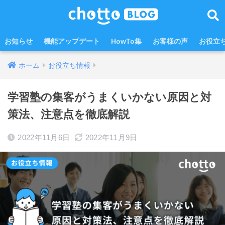
お知らせ
機能アップデート
HowTo集
お客様の声
お役立
ホーム
お役立ち情報
学習塾の集客がうまくいかない原因と対
策法、注意点を徹底解説
2022年11月6日
2022年11月9日