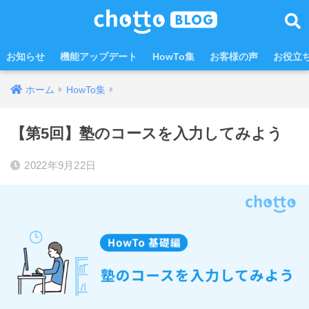
お知らせ
機能アップデート
HowTo集
お客様の声
お役立
ホーム
HowTo集
【第5回】塾のコースを入力してみよう
2022年9月22日